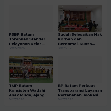
Betung di Bendungan
Kebhinekaan Bagi
Sei Nongsa
Generasi Masa Depan
RSBP Batam
Sudah Selesaikan Hak
Torehkan Standar
Korban dan
Pelayanan Kelas
Berdamai, Kuasa
Dunia, Raih Diamond
8/08/2026
Hukum Terdakwa MT
8/07/2026
Status dari WSO
Federal II Siapkan
Pledoi
TMP Batam
BP Batam Perkuat
Konsisten Wadahi
Transparansi Layanan
Anak Muda, Ajang
Pertanahan, Alokasi
Futsal MSL 2026
8/07/2026
Tanah Reguler
8/07/2026
Berakhir Sukses
Segera Hadir Melalui
LMS