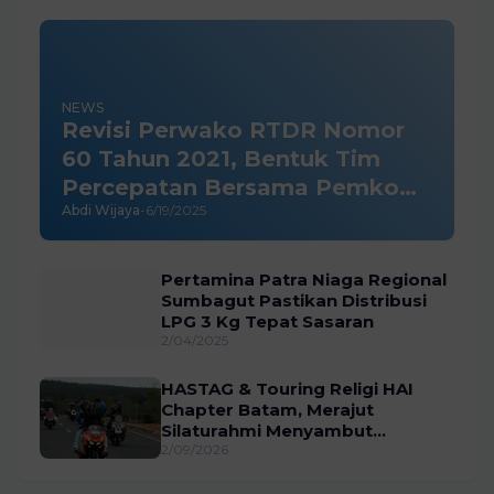
NEWS
Revisi Perwako RTDR Nomor
60 Tahun 2021, Bentuk Tim
Percepatan Bersama Pemko
Abdi Wijaya
-
6/19/2025
dan BP Batam
Pertamina Patra Niaga Regional
Sumbagut Pastikan Distribusi
LPG 3 Kg Tepat Sasaran
2/04/2025
HASTAG & Touring Religi HAI
Chapter Batam, Merajut
Silaturahmi Menyambut
Ramadhan
2/09/2026