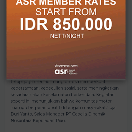
Sales Manager PT Capella Dinamik Nusantara
Kepulauan Riau, Duri Yanto, menyampaikan
apresiasinya terhadap kegiatan tersebut.
Ia menilai komunitas motor mampu berperan aktif
memperkuat kebersamaan, kepedulian sosial, dan
kesadaran keselamatan berkendara di tengah
masyarakat.
“Kami mengapresiasi inisiatif positif HAI Chapter
Batam melalui kegiatan touring religi ini. Komunitas
tidak hanya menjadi wadah untuk menyalurkan hobi,
tetapi juga menjadi ruang untuk memperkuat
kebersamaan, kepedulian sosial, serta meningkatkan
kesadaran akan keselamatan berkendara. Kegiatan
seperti ini menunjukkan bahwa komunitas motor
mampu berperan positif di tengah masyarakat,” ujar
Duri Yanto, Sales Manager PT Capella Dinamik
Nusantara Kepulauan Riau.