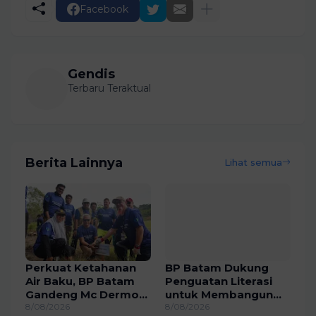
Facebook
Gendis
Terbaru Teraktual
Berita Lainnya
Lihat semua
Perkuat Ketahanan
BP Batam Dukung
Air Baku, BP Batam
Penguatan Literasi
Gandeng Mc Dermott
untuk Membangun
Tanam 400 Bambu
8/08/2026
Karakter dan
8/08/2026