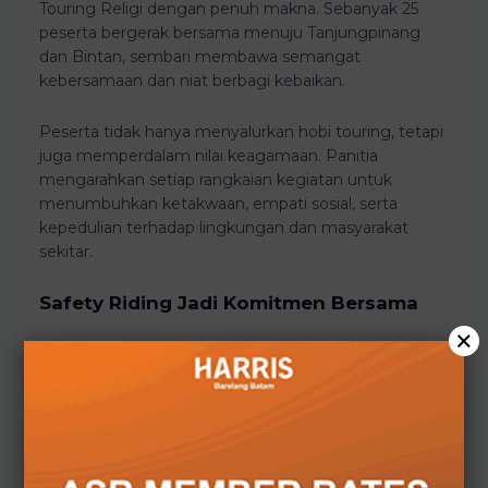
Touring Religi dengan penuh makna. Sebanyak 25
peserta bergerak bersama menuju Tanjungpinang
dan Bintan, sembari membawa semangat
kebersamaan dan niat berbagi kebaikan.
Peserta tidak hanya menyalurkan hobi touring, tetapi
juga memperdalam nilai keagamaan. Panitia
mengarahkan setiap rangkaian kegiatan untuk
menumbuhkan ketakwaan, empati sosial, serta
kepedulian terhadap lingkungan dan masyarakat
sekitar.
Safety Riding Jadi Komitmen Bersama
×
Selama perjalanan, HAI Chapter Batam secara
konsisten mengedepankan kampanye keselamatan
berkendara. Peserta menerapkan prinsip safety riding,
menjaga etika berlalu lintas, serta menampilkan citra
positif komunitas motor di ruang publik.