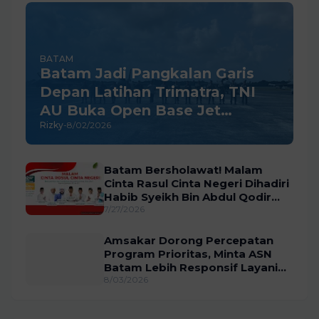
BATAM
Batam Jadi Pangkalan Garis
Depan Latihan Trimatra, TNI
AU Buka Open Base Jet
Rizky
-
8/02/2026
Tempur F-16
Batam Bersholawat! Malam
Cinta Rasul Cinta Negeri Dihadiri
Habib Syeikh Bin Abdul Qodir
Assegaf
7/27/2026
Amsakar Dorong Percepatan
Program Prioritas, Minta ASN
Batam Lebih Responsif Layani
Masyarakat
8/03/2026