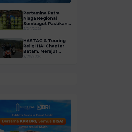
Pemko dan BP Batam
Pertamina Patra
Niaga Regional
Sumbagut Pastikan
Distribusi LPG 3 Kg
2/04/2025
Tepat Sasaran
HASTAG & Touring
Religi HAI Chapter
Batam, Merajut
Silaturahmi
2/09/2026
Menyambut
Ramadhan