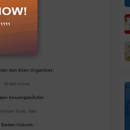
Redaksi Karimun:
Doni Halsingky
edaksi Anambas:
Oyon Setiadi
klan dan Even Organizer:
Khairil Anwar
ajer Keuangan/Adm:
ovryan Rizky Illahi
Badan Hukum: