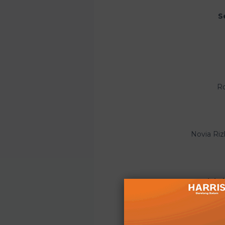
S
Ro
Novia Riz
Redaksi