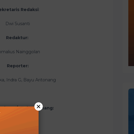
ekretaris Redaksi
:
Dwi Susanti
Redaktur:
malius Nainggolan
Reporter:
ka, Indra G, Bayu Aritonang
×
 Bintan/Tanjungpinang:
Rahmad Susanto