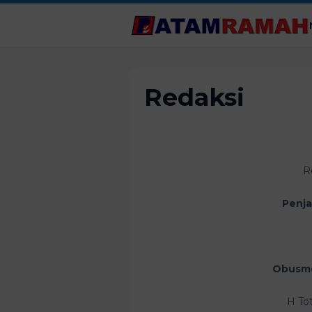
Redaksi
R
Penja
Obusme
H To