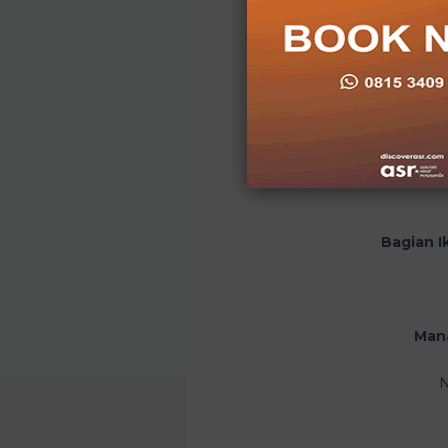
R
Bagian I
Man
N