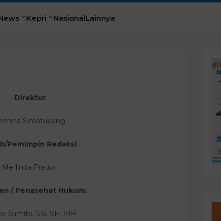
News
Kepri
Nasional
Lainnya
Direktur
emina Simatupang
b/Pemimpin Redaksi
:
Merlinda Pratiwi
n / Penasehat Hukum:
to Sumito, SSi, SH, MH